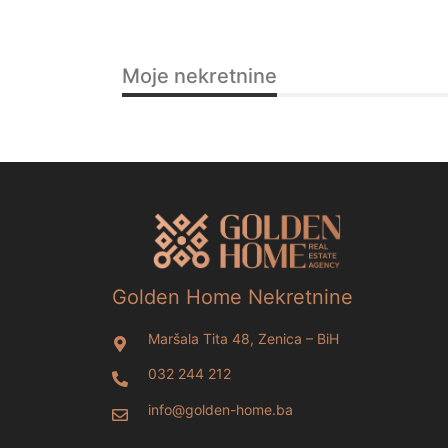
Moje nekretnine
Golden Home Nekretnine
Maršala Tita 48, Zenica – BiH
032 244 212
info@golden-home.ba