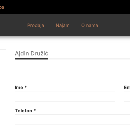
ba
Prodaja
Najam
O nama
Ajdin Družić
Ime *
Em
Telefon *