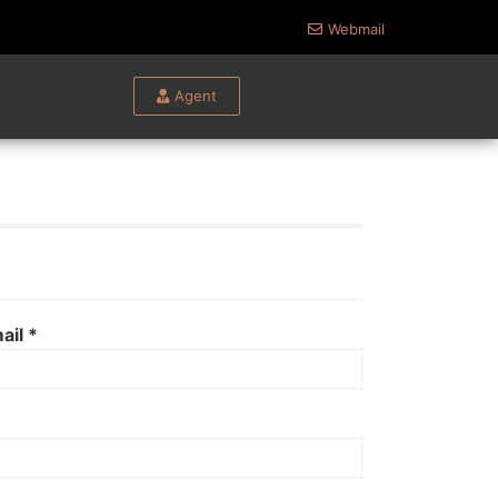
Webmail
Agent
ail *