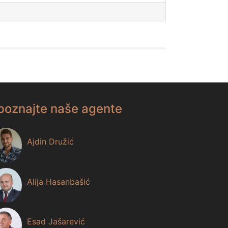
poznajte naše agente
Ajdin Družić
Alija Hasanbašić
Esad Jašarević