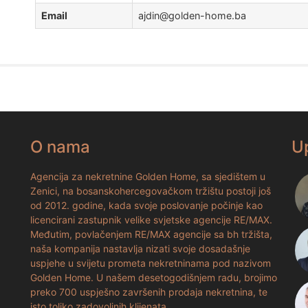
Email
ajdin@golden-home.ba
O nama
U
Agencija za nekretnine Golden Home, sa sjedištem u
Zenici, na bosanskohercegovačkom tržištu postoji još
od 2012. godine, kada svoje poslovanje počinje kao
licencirani zastupnik velike svjetske agencije RE/MAX.
Međutim, povlačenjem RE/MAX agencije sa bh tržišta,
naša kompanija nastavlja nizati svoje dosadašnje
uspjehe u svijetu prometa nekretninama pod nazivom
Golden Home. U našem desetogodišnjem radu, brojimo
preko 700 uspješno završenih prodaja nekretnina, te
isto toliko zadovoljnih klijenata.