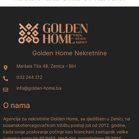
Golden Home Nekretnine
Maršala Tita 48, Zenica – BiH
032 244 212
info@golden-home.ba
O nama
Agencija za nekretnine Golden Home, sa sjedištem u Zenici, na
bosanskohercegovačkom tržištu postoji još od 2012. godine,
kada svoje poslovanje počinje kao licencirani zastupnik velike
svjetske agencije RE/MAX. Međutim, povlačenjem RE/MAX