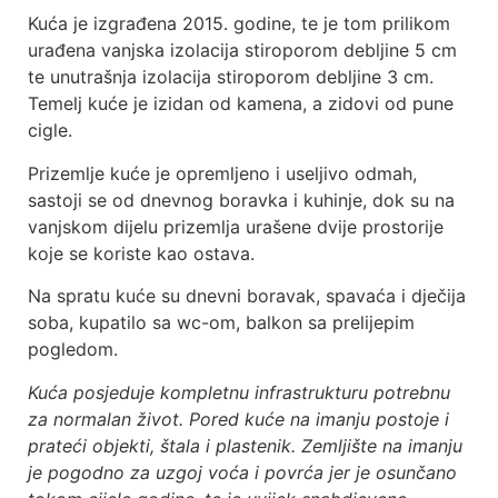
Kuća je izgrađena 2015. godine, te je tom prilikom
urađena vanjska izolacija stiroporom debljine 5 cm
te unutrašnja izolacija stiroporom debljine 3 cm.
Temelj kuće je izidan od kamena, a zidovi od pune
cigle.
Prizemlje kuće je opremljeno i useljivo odmah,
sastoji se od dnevnog boravka i kuhinje, dok su na
vanjskom dijelu prizemlja urašene dvije prostorije
koje se koriste kao ostava.
Na spratu kuće su dnevni boravak, spavaća i dječija
soba, kupatilo sa wc-om, balkon sa prelijepim
pogledom.
Kuća posjeduje kompletnu infrastrukturu potrebnu
za normalan život. Pored kuće na imanju postoje i
prateći objekti, štala i plastenik. Zemljište na imanju
je pogodno za uzgoj voća i povrća jer je osunčano