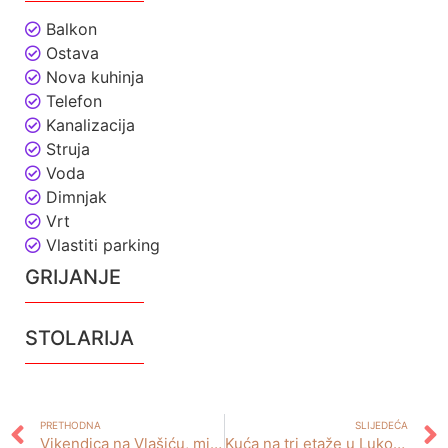
Balkon
Ostava
Nova kuhinja
Telefon
Kanalizacija
Struja
Voda
Dimnjak
Vrt
Vlastiti parking
GRIJANJE
STOLARIJA
PRETHODNA
SLIJEDEĆA
Vikendica na Vlašiću, mjesto Kukotnica
Kuća na tri etaže u Lukovom polju- ZENICA