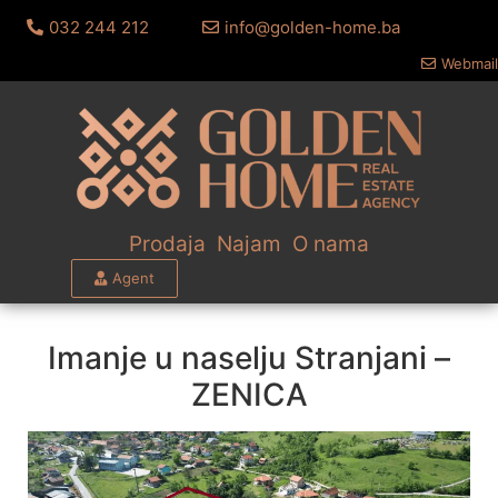
032 244 212
info@golden-home.ba
Webmail
Prodaja
Najam
O nama
Agent
Imanje u naselju Stranjani –
ZENICA