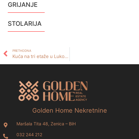
GRIJANJE
STOLARIJA
PRETHODNA
Kuća na tri etaže u Lukovom polju- ZENICA
Golden Home Nekretnine
Maršala Tita 48, Zenica – BiH
032 244 212